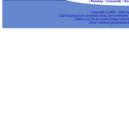
|
Početna
|
Cenovnik
|
Ko
Copyright © 2005 - 2026 b
Zadržavamo pravo promene cena, bez prethodne na
Činimo sve što je u našoj mogućnosti da
ali ne možemo garantovati d