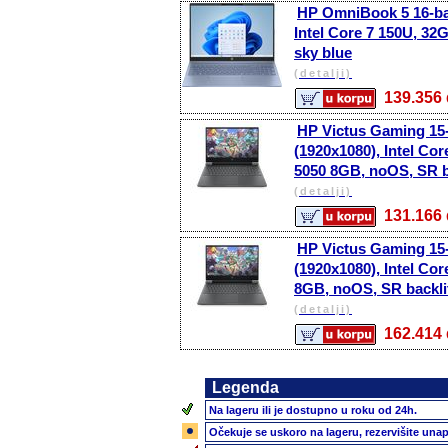
HP OmniBook 5 16-ba
Intel Core 7 150U, 32
sky blue
(detalji)
139.35
HP Victus Gaming 15
(1920x1080), Intel C
5050 8GB, noOS, SR ba
(detalji)
131.16
HP Victus Gaming 15-
(1920x1080), Intel C
8GB, noOS, SR backlit
(detalji)
162.41
Legenda
Na lageru ili je dostupno u roku od 24h.
Očekuje se uskoro na lageru, rezervišite unap