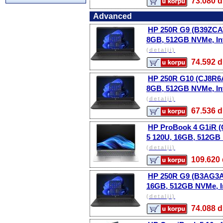
73.080
Advanced
HP 250R G9 (B39ZCAT)
8GB, 512GB NVMe, Inte
(detalji)
74.592
HP 250R G10 (CJ8R6AT
8GB, 512GB NVMe, Inte
(detalji)
67.536
HP ProBook 4 G1iR (C
5 120U, 16GB, 512GB N
(detalji)
109.62
HP 250R G9 (B3AG3AT)
16GB, 512GB NVMe, In
(detalji)
74.088