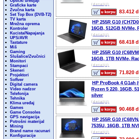
Opticki uredjaji
(detalji)
Graficke karte
Zvučna karta
83.412
Set Top Box (DVB-T2)
TV karta
HP 255R G10 (CH7D0A
Mrežna oprema
16GB, 512GB NVMe, Ra
Kontroler
Kucista/Napajanja
(detalji)
UPS/AVR
68.418
Tastature
Miš
Gaming
HP 255R G10 (C68VMA
Slušalice/Zvučnici
16GB, 1TB NVMe, Rad
Monitori
(detalji)
Stampaci
Skeneri
71.820
Projektori
Softver
HP ProBook 4 G1ah (
Digital camera
Ryzen 5 220, 16GB, 
Video nadzor
Telefonija
silver
Tehnika
(detalji)
Klima uređaj
Games
90.468
Game Consoles
GPS navigacija
HP 255R G10 (C68VNA
Potrošni materijal
7535U, 16GB, 1TB NV
Mining
Brand name racunari
(detalji)
Konfiguracije