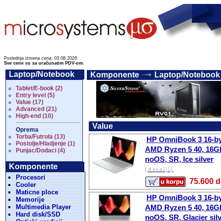
Poslednja izmena cena: 03.08.2026.
Sve cene su sa uračunatim PDV-om.
Laptop/Notebook
Komponente
Laptop/Notebook 
Tablet/E-book (2)
Entry level (5)
Value (17)
Advanced (21)
High-end (10)
Value
Oprema
Torba/Futrola (13)
HP OmniBook 3 16-by
Postolje/Hladjenje (1)
AMD Ryzen 5 40, 16
Punjac/Dodaci (4)
noOS, SR, Ice silver
Komponente
(detalji)
Procesori
75.600
Cooler
Maticne ploce
HP OmniBook 3 16-by
Memorije
Multimedia Player
AMD Ryzen 5 40, 16G
Hard disk/SSD
noOS, SR, Glacier sil