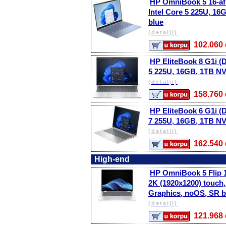
HP OmniBook 5 16-af
Intel Core 5 225U, 1
blue
(detalji)
102.06
HP EliteBook 8 G1i (D
5 225U, 16GB, 1TB NVM
(detalji)
158.76
HP EliteBook 6 G1i (D
7 255U, 16GB, 1TB NVM
(detalji)
162.54
High-end
HP OmniBook 5 Flip 1
2K (1920x1200) touch,
Graphics, noOS, SR bac
(detalji)
121.96